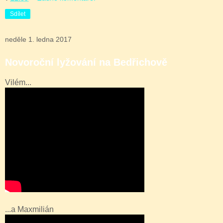
Sdílet
neděle 1. ledna 2017
Novoroční lyžování na Bedřichově
Vilém...
...a Maxmilián