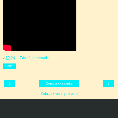
v
19:24
Žádné komentáře:
Sdílet
‹
›
Domovská stránka
Zobrazit verzi pro web