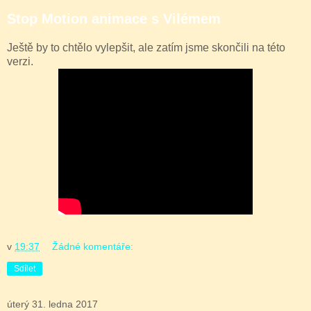
Stop Motion animace s Vilémem
Ještě by to chtělo vylepšit, ale zatím jsme skončili na této
verzi.
v
19:37
Žádné komentáře:
Sdílet
úterý 31. ledna 2017